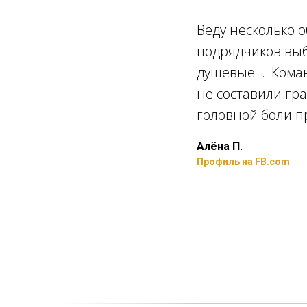
Веду несколько 
подрядчиков выб
а
душевые … Коман
не составили гра
головной боли п
Алёна П.
Профиль на FB.com