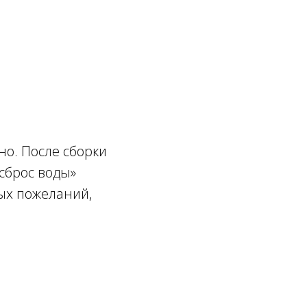
но. После сборки
 сброс воды»
ых пожеланий,